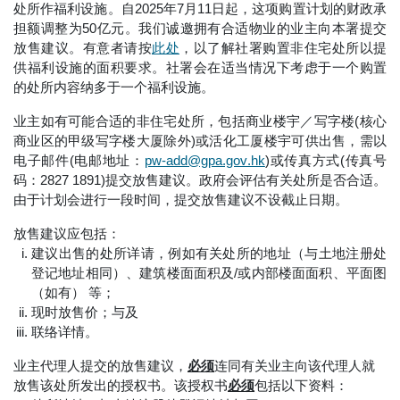
处所作福利设施。自2025年7月11日起，这项购置计划的财政承
担额调整为50亿元。我们诚邀拥有合适物业的业主向本署提交
放售建议。有意者请按
此处
，以了解社署购置非住宅处所以提
供福利设施的面积要求。社署会在适当情况下考虑于一个购置
的处所内容纳多于一个福利设施。
业主如有可能合适的非住宅处所，包括商业楼宇／写字楼(核心
商业区的甲级写字楼大厦除外)或活化工厦楼宇可供出售，需以
电子邮件(电邮地址：
pw-add@gpa.gov.hk
)或传真方式(传真号
码：2827 1891)提交放售建议。政府会评估有关处所是否合适。
由于计划会进行一段时间，提交放售建议不设截止日期。
放售建议应包括：
建议出售的处所详请，例如有关处所的地址（与土地注册处
登记地址相同）、建筑楼面面积及/或内部楼面面积、平面图
（如有） 等；
现时放售价；与及
联络详情。
业主代理人提交的放售建议，
必须
连同有关业主向该代理人就
放售该处所发出的授权书。该授权书
必须
包括以下资料：