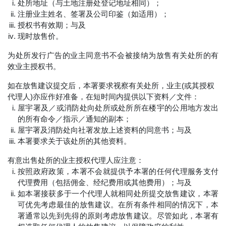
处所地址（与土地注册处登记地址相同）；
注册业主姓名、签署及公司印鉴（如适用）；
授权书有效期；与及
现时放售价。
为处所发行广告的业主同意书不会被接纳为放售有关处所的有
效业主授权书。
如在放售建议提交后，本署要求视察有关处所，业主(或其授权
代理人)亦应作好准备，在短时间内提供以下资料／文件：
屋宇署及／或消防处向处所或处所所在楼宇的公用地方发出
的所有命令／指示／通知的副本；
屋宇署及消防处向社署发放上述资料的同意书；与及
本署要求关于该处所的其他资料。
有意出售处所的业主授权代理人应注意：
按照政府政策，本署不会就提供予本署的任何代理服务支付
代理费用（包括佣金、经纪费用或其他费用）；与及
如本署接获多于一个代理人就相同处所提交放售建议，本署
可优先考虑最佳的放售建议。在所有条件相同的情况下，本
署通常以先到先得的原则考虑放售建议。尽管如此，本署有